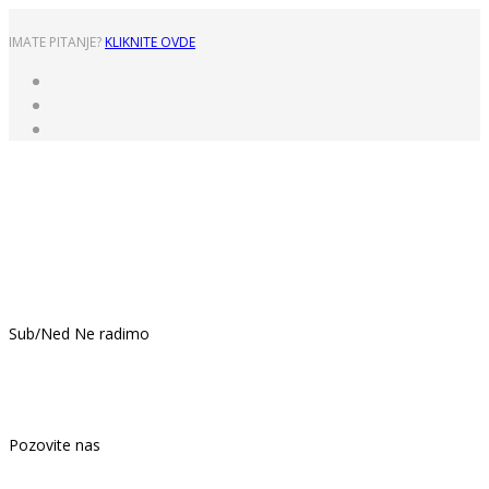
IMATE PITANJE?
KLIKNITE OVDE
Pon - Pet: 8:00 - 16:00
Sub/Ned Ne radimo
021.439.399
Pozovite nas