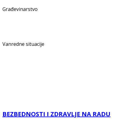
Građevinarstvo
Vanredne situacije
BEZBEDNOSTI I ZDRАVLJE NА RАDU