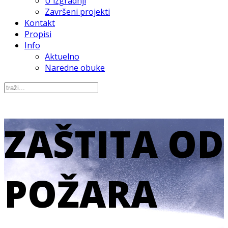
U izgradnji
Završeni projekti
Kontakt
Propisi
Info
Aktuelno
Naredne obuke
ST
ZAŠTITA OD
POŽARA