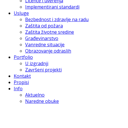
Licence i uverenja
Implementirani standardi
Usluge
Bezbednost i zdravlje na radu
Zaštita od požara
Zaštita životne sredine
Građevinarstvo
Vanredne situacije
Obrazovanje odraslih
Portfolio
U izgradnji
Završeni projekti
Kontakt
Propisi
Info
Aktuelno
Naredne obuke