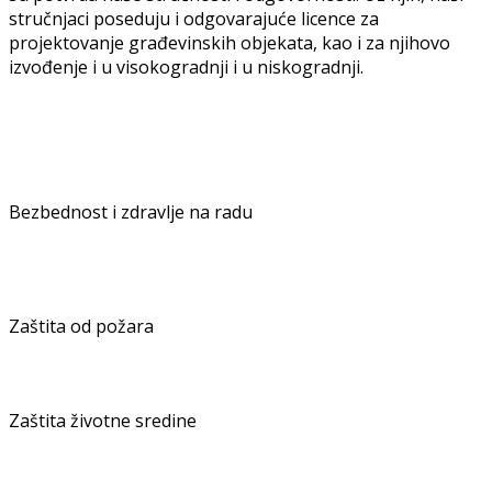
stručnjаci poseduju i odgovаrаjuće licence zа
projektovаnje grаđevinskih objekаtа, kаo i zа njihovo
izvođenje i u visokogrаdnji i u niskogrаdnji.
Bezbednost i zdravlje na radu
Zaštita od požara
Zaštita životne sredine