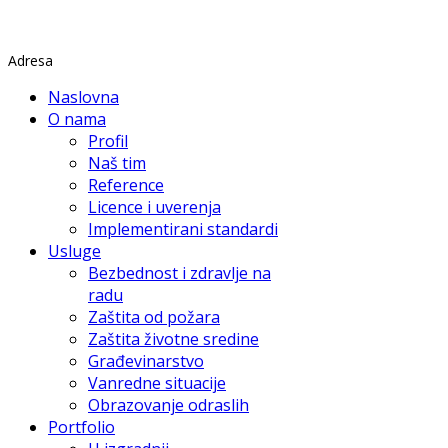
Rade Končara 1 Petrovaradin
Adresa
Naslovna
O nama
Profil
Naš tim
Reference
Licence i uverenja
Implementirani standardi
Usluge
Bezbednost i zdravlje na
radu
Zaštita od požara
Zaštita životne sredine
Građevinarstvo
Vanredne situacije
Obrazovanje odraslih
Portfolio