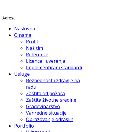
Rade Končara 1 Petrovaradin
Adresa
Naslovna
O nama
Profil
Naš tim
Reference
Licence i uverenja
Implementirani standardi
Usluge
Bezbednost i zdravlje na
radu
Zaštita od požara
Zaštita životne sredine
Građevinarstvo
Vanredne situacije
Obrazovanje odraslih
Portfolio