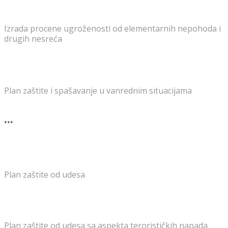
Izrada procene ugroženosti od elementarnih nepohoda i
drugih nesreća
Plan zaštite i spašavanje u vanrednim situacijama
...
Plan zaštite od udesa
Plan zaštite od udesa sa aspekta terorističkih napada