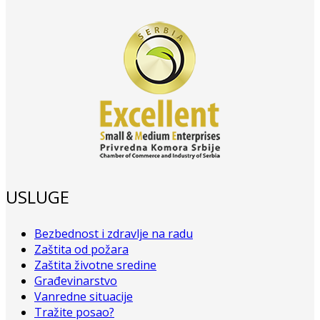
USLUGE
Bezbednost i zdravlje na radu
Zaštita od požara
Zaštita životne sredine
Građevinarstvo
Vanredne situacije
Tražite posao?