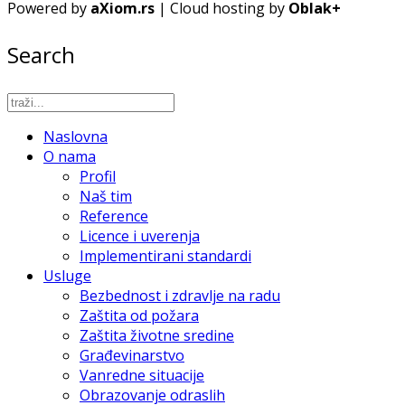
Powered by
aXiom.rs
| Cloud hosting by
Oblak+
Search
Naslovna
O nama
Profil
Naš tim
Reference
Licence i uverenja
Implementirani standardi
Usluge
Bezbednost i zdravlje na radu
Zaštita od požara
Zaštita životne sredine
Građevinarstvo
Vanredne situacije
Obrazovanje odraslih