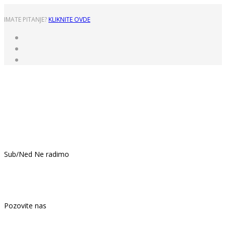
IMATE PITANJE?
KLIKNITE OVDE
Pon - Pet: 8:00 - 16:00
Sub/Ned Ne radimo
021.439.399
Pozovite nas