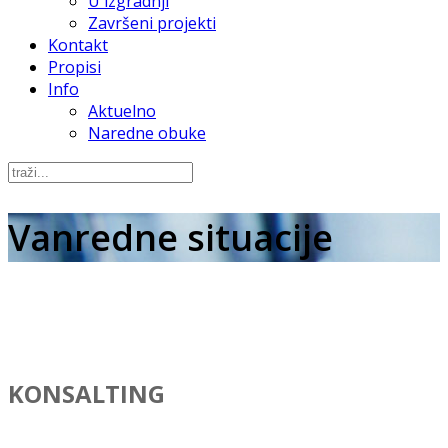
U izgradnji
Završeni projekti
Kontakt
Propisi
Info
Aktuelno
Naredne obuke
Vanredne situacije
KONSALTING