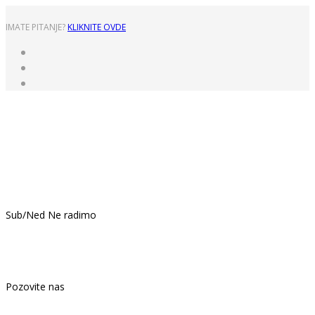
IMATE PITANJE?
KLIKNITE OVDE
Pon - Pet: 8:00 - 16:00
Sub/Ned Ne radimo
021.439.399
Pozovite nas