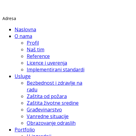
Rade Končara 1 Petrovaradin
Adresa
Naslovna
O nama
Profil
Naš tim
Reference
Licence i uverenja
Implementirani standardi
Usluge
Bezbednost i zdravlje na
radu
Zaštita od požara
Zaštita životne sredine
Građevinarstvo
Vanredne situacije
Obrazovanje odraslih
Portfolio