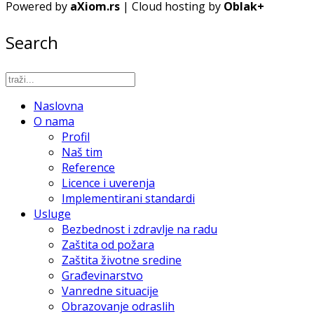
Powered by
aXiom.rs
| Cloud hosting by
Oblak+
Search
Naslovna
O nama
Profil
Naš tim
Reference
Licence i uverenja
Implementirani standardi
Usluge
Bezbednost i zdravlje na radu
Zaštita od požara
Zaštita životne sredine
Građevinarstvo
Vanredne situacije
Obrazovanje odraslih