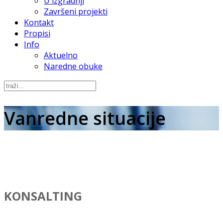
U izgradnji
Završeni projekti
Kontakt
Propisi
Info
Aktuelno
Naredne obuke
Vanredne situacije
KONSALTING