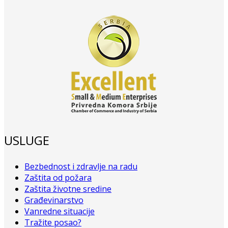
USLUGE
Bezbednost i zdravlje na radu
Zaštita od požara
Zaštita životne sredine
Građevinarstvo
Vanredne situacije
Tražite posao?