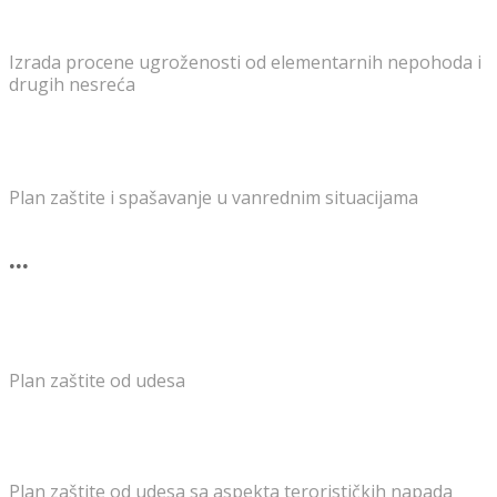
Izrada procene ugroženosti od elementarnih nepohoda i
drugih nesreća
Plan zaštite i spašavanje u vanrednim situacijama
...
Plan zaštite od udesa
Plan zaštite od udesa sa aspekta terorističkih napada