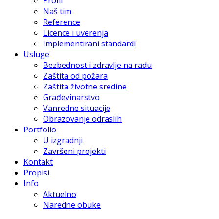
Profil
Naš tim
Reference
Licence i uverenja
Implementirani standardi
Usluge
Bezbednost i zdravlje na radu
Zaštita od požara
Zaštita životne sredine
Građevinarstvo
Vanredne situacije
Obrazovanje odraslih
Portfolio
U izgradnji
Završeni projekti
Kontakt
Propisi
Info
Aktuelno
Naredne obuke