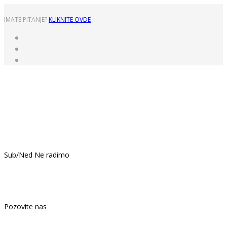
IMATE PITANJE?
KLIKNITE OVDE
Pon - Pet: 8:00 - 16:00
Sub/Ned Ne radimo
021.439.399
Pozovite nas