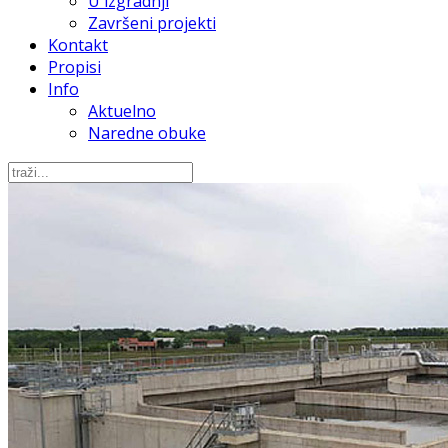
U izgradnji
Završeni projekti
Kontakt
Propisi
Info
Aktuelno
Naredne obuke