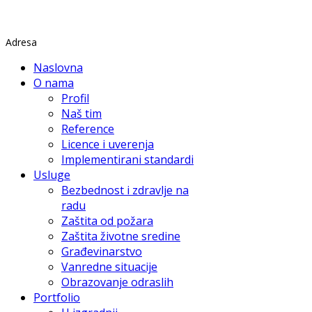
Rade Končara 1 Petrovaradin
Adresa
Naslovna
O nama
Profil
Naš tim
Reference
Licence i uverenja
Implementirani standardi
Usluge
Bezbednost i zdravlje na
radu
Zaštita od požara
Zaštita životne sredine
Građevinarstvo
Vanredne situacije
Obrazovanje odraslih
Portfolio