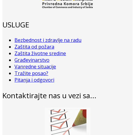
USLUGE
Bezbednost i zdravlje na radu
Zaštita od požara
Zaštita životne sredine
Građevinarstvo
Vanredne situacije
Tražite posao?
Pitanja i odgovori
Kontaktirajte nas u vezi sa...