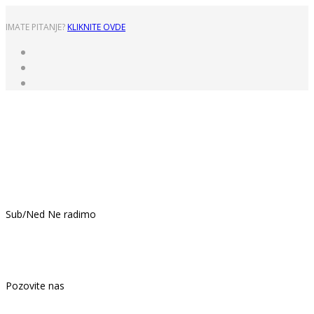
IMATE PITANJE?
KLIKNITE OVDE
Pon - Pet: 8:00 - 16:00
Sub/Ned Ne radimo
021.439.399
Pozovite nas