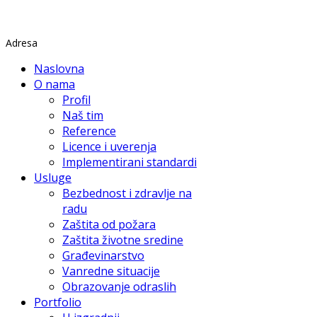
Rade Končara 1 Petrovaradin
Adresa
Naslovna
O nama
Profil
Naš tim
Reference
Licence i uverenja
Implementirani standardi
Usluge
Bezbednost i zdravlje na
radu
Zaštita od požara
Zaštita životne sredine
Građevinarstvo
Vanredne situacije
Obrazovanje odraslih
Portfolio