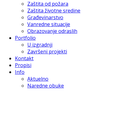
Zaštita od požara
Zaštita životne sredine
Građevinarstvo
Vanredne situacije
Obrazovanje odraslih
Portfolio
U izgradnji
Završeni projekti
Kontakt
Propisi
Info
Aktuelno
Naredne obuke