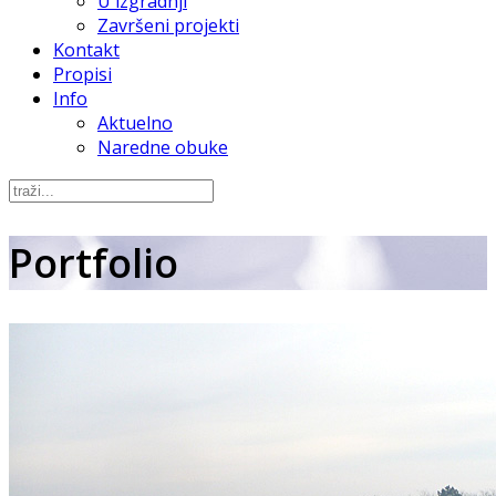
U izgradnji
Završeni projekti
Kontakt
Propisi
Info
Aktuelno
Naredne obuke
Portfolio