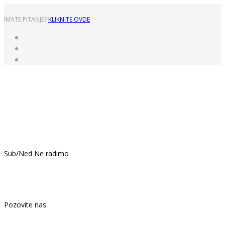
IMATE PITANJE?
KLIKNITE OVDE
Pon - Pet: 8:00 - 16:00
Sub/Ned Ne radimo
021.439.399
Pozovite nas