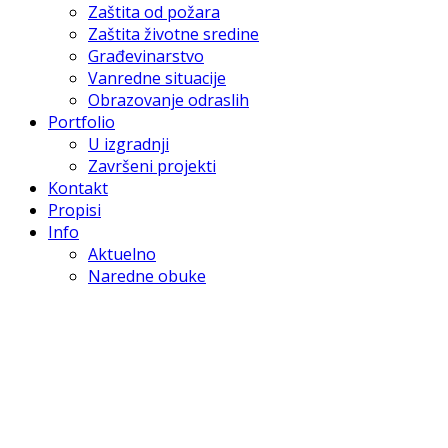
Zaštita od požara
Zaštita životne sredine
Građevinarstvo
Vanredne situacije
Obrazovanje odraslih
Portfolio
U izgradnji
Završeni projekti
Kontakt
Propisi
Info
Aktuelno
Naredne obuke