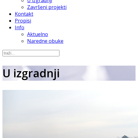
U izgradnji
Završeni projekti
Kontakt
Propisi
Info
Aktuelno
Naredne obuke
U izgradnji