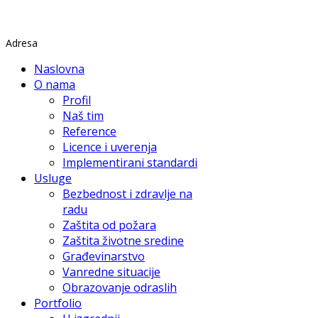
Rade Končara 1 Petrovaradin
Adresa
Naslovna
O nama
Profil
Naš tim
Reference
Licence i uverenja
Implementirani standardi
Usluge
Bezbednost i zdravlje na
radu
Zaštita od požara
Zaštita životne sredine
Građevinarstvo
Vanredne situacije
Obrazovanje odraslih
Portfolio