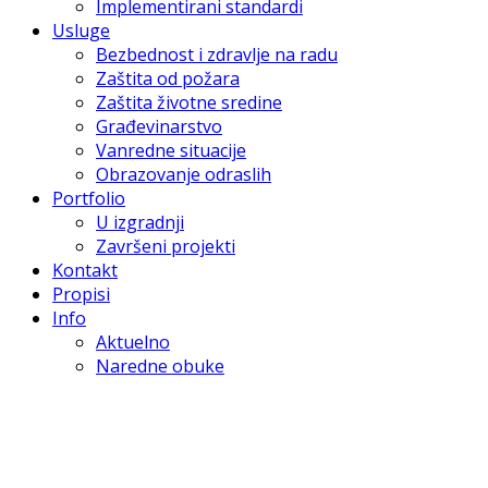
Implementirani standardi
Usluge
Bezbednost i zdravlje na radu
Zaštita od požara
Zaštita životne sredine
Građevinarstvo
Vanredne situacije
Obrazovanje odraslih
Portfolio
U izgradnji
Završeni projekti
Kontakt
Propisi
Info
Aktuelno
Naredne obuke