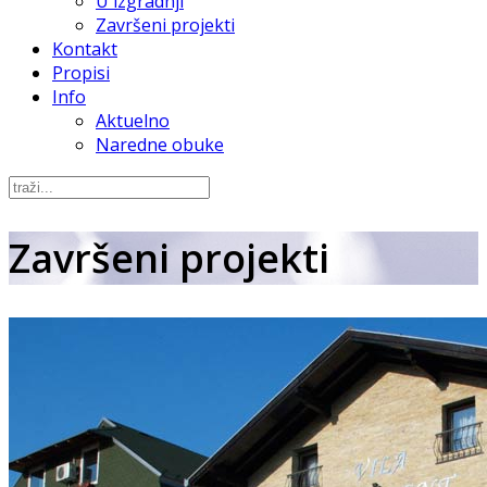
U izgradnji
Završeni projekti
Kontakt
Propisi
Info
Aktuelno
Naredne obuke
Završeni projekti