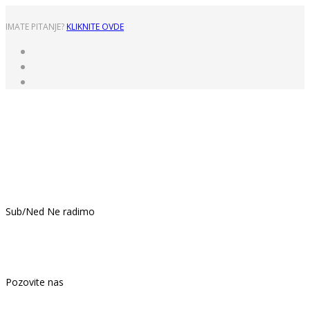
IMATE PITANJE?
KLIKNITE OVDE
Pon - Pet: 8:00 - 16:00
Sub/Ned Ne radimo
021.439.399
Pozovite nas