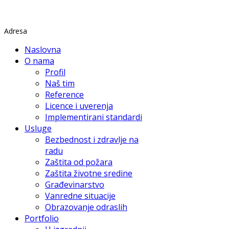
Rade Končara 1 Petrovaradin
Adresa
Naslovna
O nama
Profil
Naš tim
Reference
Licence i uverenja
Implementirani standardi
Usluge
Bezbednost i zdravlje na
radu
Zaštita od požara
Zaštita životne sredine
Građevinarstvo
Vanredne situacije
Obrazovanje odraslih
Portfolio