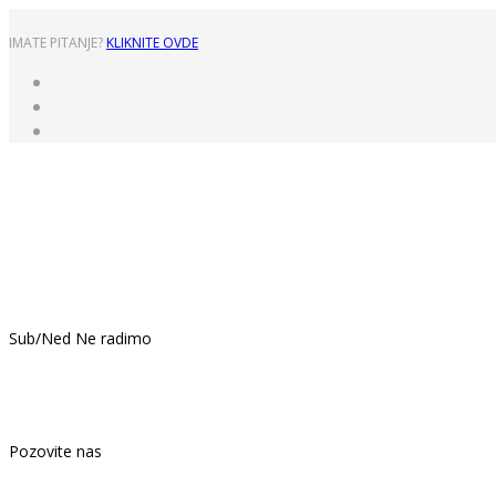
IMATE PITANJE?
KLIKNITE OVDE
Pon - Pet: 8:00 - 16:00
Sub/Ned Ne radimo
021.439.399
Pozovite nas