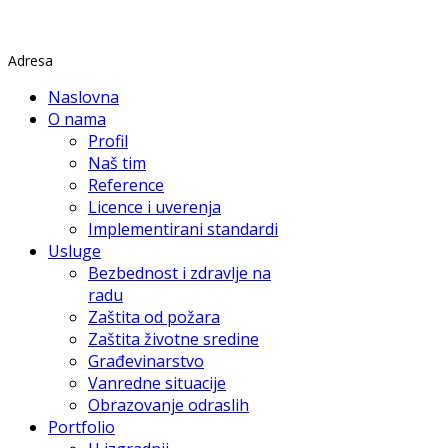
Rade Končara 1 Petrovaradin
Adresa
Naslovna
O nama
Profil
Naš tim
Reference
Licence i uverenja
Implementirani standardi
Usluge
Bezbednost i zdravlje na
radu
Zaštita od požara
Zaštita životne sredine
Građevinarstvo
Vanredne situacije
Obrazovanje odraslih
Portfolio