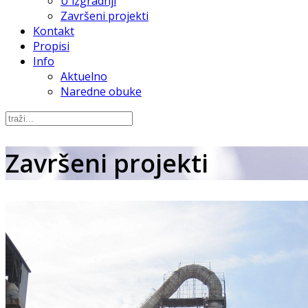
U izgradnji
Završeni projekti
Kontakt
Propisi
Info
Aktuelno
Naredne obuke
Završeni projekti