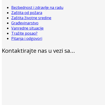
Bezbednost i zdravlje na radu
Zaštita od požara
Zaštita životne sredine
Građevinarstvo
Vanredne situacije
Tražite posao?
Pitanja i odgovori
Kontaktirajte nas u vezi sa...