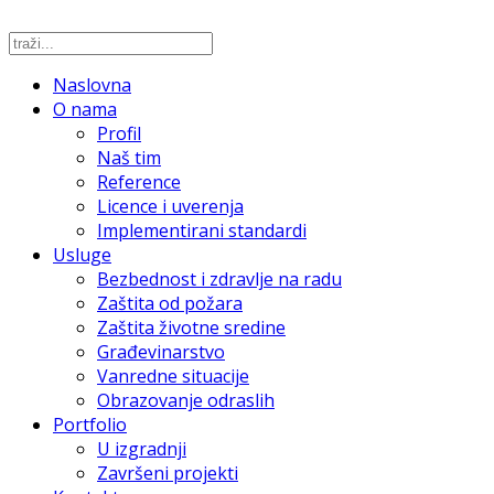
Naslovna
O nama
Profil
Naš tim
Reference
Licence i uverenja
Implementirani standardi
Usluge
Bezbednost i zdravlje na radu
Zaštita od požara
Zaštita životne sredine
Građevinarstvo
Vanredne situacije
Obrazovanje odraslih
Portfolio
U izgradnji
Završeni projekti