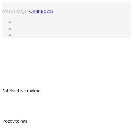
IMATE PITANJE?
KLIKNITE OVDE
Pon - Pet: 8:00 - 16:00
Sub/Ned Ne radimo
021.439.399
Pozovite nas