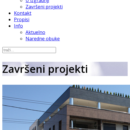
U izgradnji
Završeni projekti
Kontakt
Propisi
Info
Aktuelno
Naredne obuke
Završeni projekti