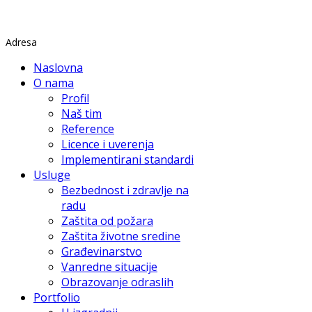
Rade Končara 1 Petrovaradin
Adresa
Naslovna
O nama
Profil
Naš tim
Reference
Licence i uverenja
Implementirani standardi
Usluge
Bezbednost i zdravlje na
radu
Zaštita od požara
Zaštita životne sredine
Građevinarstvo
Vanredne situacije
Obrazovanje odraslih
Portfolio