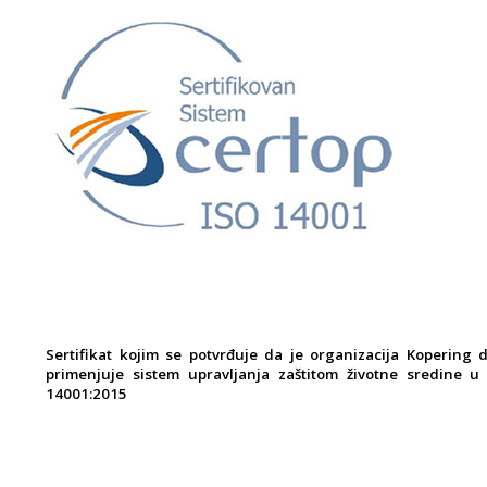
Sertifikat kojim se potvrđuje da je organizacija Kopering 
primenjuje sistem upravljanja zaštitom životne sredine u
14001:2015