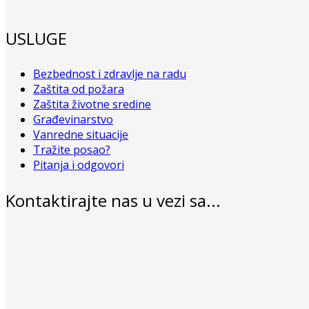
USLUGE
Bezbednost i zdravlje na radu
Zaštita od požara
Zaštita životne sredine
Građevinarstvo
Vanredne situacije
Tražite posao?
Pitanja i odgovori
Kontaktirajte nas u vezi sa...