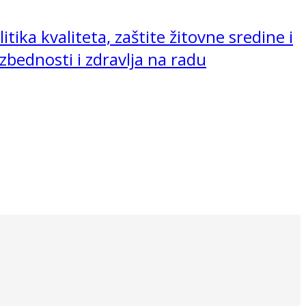
litika kvaliteta, zaštite žitovne sredine i
zbednosti i zdravlja na radu