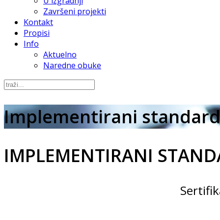
U izgradnji
Završeni projekti
Kontakt
Propisi
Info
Aktuelno
Naredne obuke
Implementirani standard
IMPLEMENTIRANI STAND
Sertifi