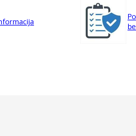
Po
informacija
be