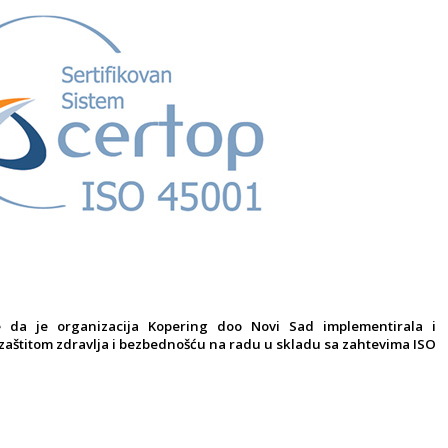
je da je organizacija Kopering doo Novi Sad implementirala i
 zaštitom zdravlja i bezbednošću na radu u skladu sa zahtevima ISO