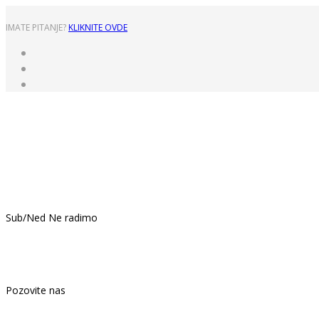
IMATE PITANJE?
KLIKNITE OVDE
Pon - Pet: 8:00 - 16:00
Sub/Ned Ne radimo
021.439.399
Pozovite nas