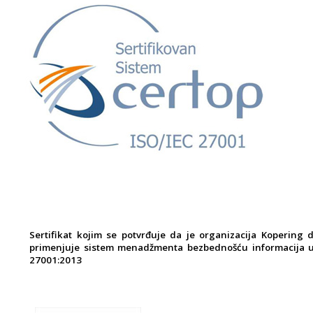
Sertifikat kojim se potvrđuje da je organizacija Kopering 
primenjuje sistem menadžmenta bezbednošću informacija u
27001:2013