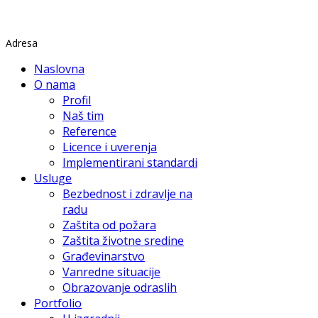
Rade Končara 1 Petrovaradin
Adresa
Naslovna
O nama
Profil
Naš tim
Reference
Licence i uverenja
Implementirani standardi
Usluge
Bezbednost i zdravlje na
radu
Zaštita od požara
Zaštita životne sredine
Građevinarstvo
Vanredne situacije
Obrazovanje odraslih
Portfolio